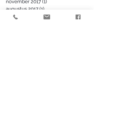
november 2017
(1)
1 post
augustus 2017
(1)
1 post
juli 2017
(1)
1 post
december 2016
(1)
1 post
september 2016
(1)
1 post
augustus 2016
(3)
3 posts
juli 2016
(1)
1 post
juni 2016
(1)
1 post
mei 2016
(2)
2 posts
Zoeken op tags
Volg ons