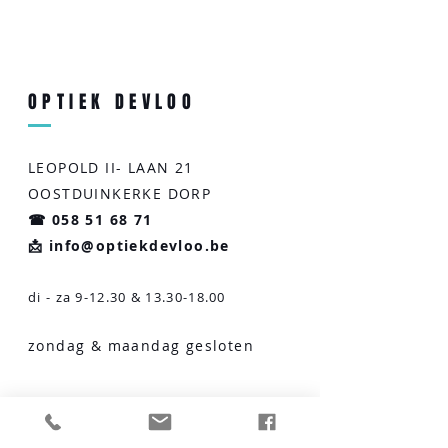
OPTIEK DEVLOO
LEOPOLD II- LAAN 21
OOSTDUINKERKE DORP
☎
058 51 68 71
📩 info@optiekdevloo.be
di - za 9-12.30 &
13.30-18.00
zondag & maandag gesloten
VRAGEN?